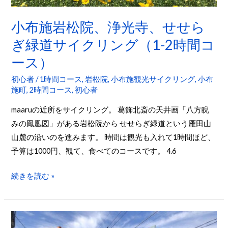
光
た
寺、
小布施岩松院、浄光寺、せせら
せ
ぎ緑道サイクリング（1-2時間コ
せ
ース）
ら
ぎ
初心者
/
1時間コース
,
岩松院
,
小布施観光サイクリング
,
小布
緑
施町
,
2時間コース
,
初心者
道
maaruの近所をサイクリング。 葛飾北斎の天井画「八方睨
サ
みの鳳凰図」がある岩松院から せせらぎ緑道という雁田山
イ
山麓の沿いのを進みます。 時間は観光も入れて1時間ほど、
ク
予算は1000円、観て、食べてのコースです。 4.6
リ
ン
続きを読む »
グ
（1-
2
【レ
時