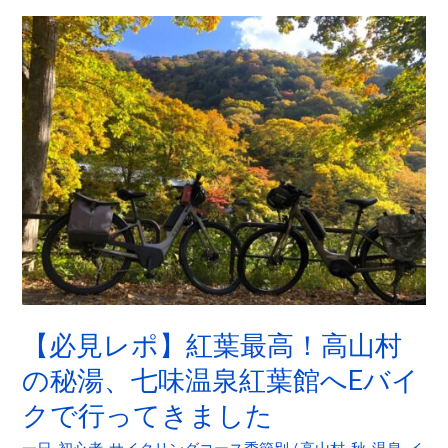
【必
見
レ
ポ】
紅
葉
最
高！
高
山
村
の
【必見レポ】紅葉最高！高山村
秘
の秘湯、七味温泉紅葉館へEバイ
湯、
七
クで行ってきました
味