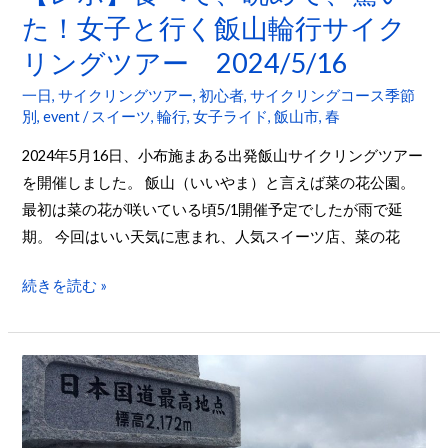
フ
と
た！女子と行く飯山輪行サイク
ェ
行
リングツアー 2024/5/16
＆
く
ワ
一日
,
サイクリングツアー
,
初心者
,
サイクリングコース季節
飯
イ
別
,
event
/
スイーツ
,
輪行
,
女子ライド
,
飯山市
,
春
山
ナ
輪
2024年5月16日、小布施まある出発飯山サイクリングツアー
リ
行
を開催しました。 飯山（いいやま）と言えば菜の花公園。
ー
サ
最初は菜の花が咲いている頃5/1開催予定でしたが雨で延
旅
イ
期。 今回はいい天気に恵まれ、人気スイーツ店、菜の花
ク
続きを読む »
リ
ン
グ
ツ
夏
ア
で
ー
も
2024/5/16