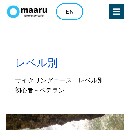
内
EN
容
を
ス
キ
ッ
プ
レベル別
サイクリングコース レベル別
初心者～ベテラン
【レ
ポ】