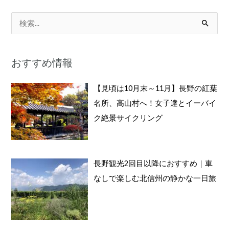
検
索
対
おすすめ情報
象
:
【見頃は10月末～11月】長野の紅葉
名所、高山村へ！女子達とイーバイ
ク絶景サイクリング
長野観光2回目以降におすすめ｜車
なしで楽しむ北信州の静かな一日旅