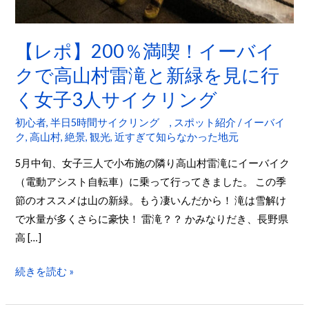
を
見
【レポ】200％満喫！イーバイ
に
クで高山村雷滝と新緑を見に行
行
く
く女子3人サイクリング
女
初心者
,
半日5時間サイクリング
,
スポット紹介
/
イーバイ
子
ク
,
高山村
,
絶景
,
観光
,
近すぎて知らなかった地元
3
5月中旬、女子三人で小布施の隣り高山村雷滝にイーバイク
人
（電動アシスト自転車）に乗って行ってきました。 この季
サ
節のオススメは山の新緑。もう凄いんだから！ 滝は雪解け
イ
で水量が多くさらに豪快！ 雷滝？？ かみなりだき、長野県
ク
高 […]
リ
ン
続きを読む »
グ