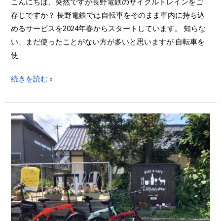
こんにちは、突然ですが長野電鉄のサイクルトレインをご
中
存じですか？ 長野電鉄では自転車をそのまま車内に持ち込
野
めるサービスを2024年春からスタートしています。 知らな
ま
い、まだ使ったことがない方が多いと思いますが 自転車を
で！
使
文
化
続きを読む »
と
食
コ
【試
ー
走
ス
レ
（帰
ポ
り
＆
も
モ
電
ニ
車）
タ