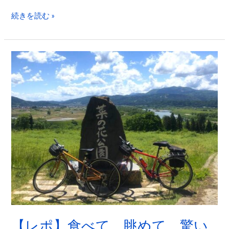
ロ
続きを読む »
E
バ
イ
【レ
ク
ポ】
で
食
巡
べ
る
て、
須
眺
坂
め
高
て、
山
驚
小
い
布
た！
施
女
カ
【レポ】食べて、眺めて、驚い
子