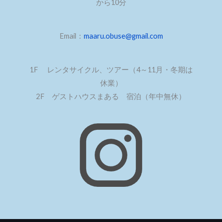
から10分
Email：
maaru.obuse@gmail.com
1F レンタサイクル、ツアー（4～11月・冬期は
休業）
2F ゲストハウスまある 宿泊（年中無休）