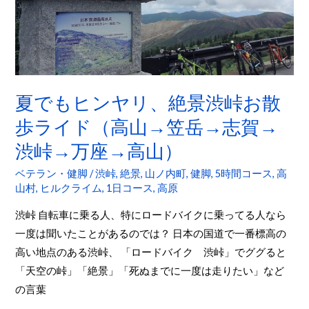
ヒ
ン
ヤ
リ、
絶
景
夏でもヒンヤリ、絶景渋峠お散
渋
歩ライド（高山→笠岳→志賀→
峠
渋峠→万座→高山）
お
散
ベテラン・健脚
/
渋峠
,
絶景
,
山ノ内町
,
健脚
,
5時間コース
,
高
歩
山村
,
ヒルクライム
,
1日コース
,
高原
ラ
渋峠 自転車に乗る人、特にロードバイクに乗ってる人なら
イ
一度は聞いたことがあるのでは？ 日本の国道で一番標高の
ド
高い地点のある渋峠、 「ロードバイク 渋峠」でググると
（高
「天空の峠」「絶景」「死ぬまでに一度は走りたい」など
山
の言葉
→