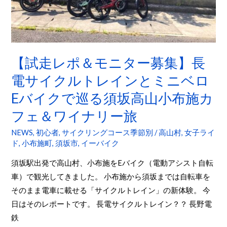
ー
募
集】
長
【試走レポ＆モニター募集】長
電
サ
電サイクルトレインとミニベロ
イ
Eバイクで巡る須坂高山小布施カ
ク
フェ＆ワイナリー旅
ル
ト
NEWS
,
初心者
,
サイクリングコース季節別
/
高山村
,
女子ライ
レ
ド
,
小布施町
,
須坂市
,
イーバイク
イ
須坂駅出発で高山村、小布施をEバイク（電動アシスト自転
ン
車）で観光してきました。 小布施から須坂までは自転車を
と
そのまま電車に載せる「サイクルトレイン」の新体験。 今
ミ
日はそのレポートです。 長電サイクルトレイン？？ 長野電
ニ
鉄
ベ