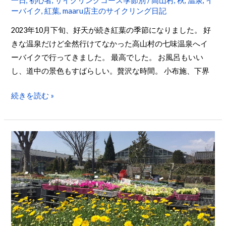
一日
,
初心者
,
サイクリングコース季節別
/
高山村
,
秋
,
温泉
,
イ
温
ーバイク
,
紅葉
,
maaru店主のサイクリング日記
泉
2023年10月下旬、好天が続き紅葉の季節になりました。 好
紅
きな温泉だけど全然行けてなかった高山村の七味温泉へイ
葉
ーバイクで行ってきました。 最高でした。 お風呂もいい
館
し、道中の景色もすばらしい。贅沢な時間。 小布施、下界
へ
E
続きを読む »
バ
イ
ク
小
で
布
行
施
っ
岩
て
松
き
院、
ま
浄
し