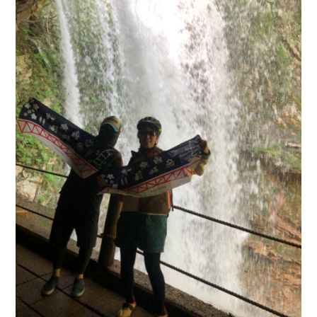
200％
満
喫！
イ
ー
バ
イ
ク
で
高
山
村
雷
滝
と
新
緑