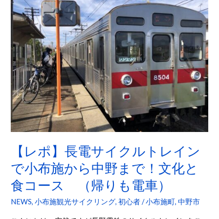
ポ】
間
長
コ
電
ー
サ
ス）
イ
ク
ル
ト
レ
イ
ン
【レポ】長電サイクルトレイン
で
小
で小布施から中野まで！文化と
布
食コース （帰りも電車）
施
か
NEWS
,
小布施観光サイクリング
,
初心者
/
小布施町
,
中野市
ら