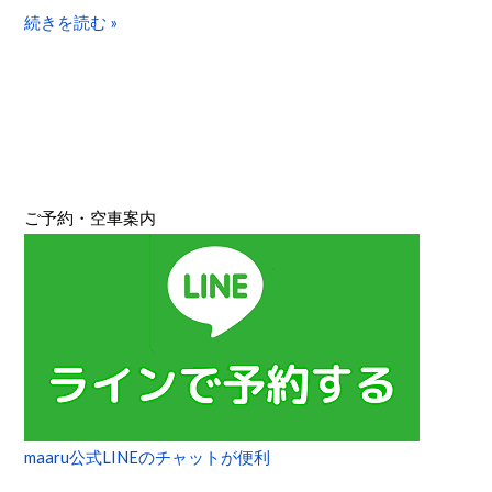
笠
続きを読む »
岳
→
志
賀
→
渋
ご予約・空車案内
峠
→
万
座
→
高
山）
maaru公式LINEのチャットが便利