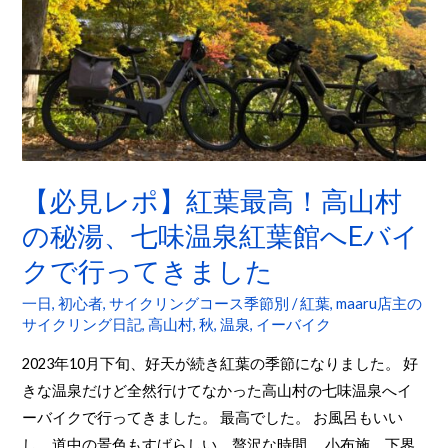
葉
最
高！
高
山
村
の
【必見レポ】紅葉最高！高山村
秘
の秘湯、七味温泉紅葉館へEバイ
湯、
七
クで行ってきました
味
一日
,
初心者
,
サイクリングコース季節別
/
紅葉
,
maaru店主の
温
サイクリング日記
,
高山村
,
秋
,
温泉
,
イーバイク
泉
2023年10月下旬、好天が続き紅葉の季節になりました。 好
紅
きな温泉だけど全然行けてなかった高山村の七味温泉へイ
葉
ーバイクで行ってきました。 最高でした。 お風呂もいい
館
し、道中の景色もすばらしい。贅沢な時間。 小布施、下界