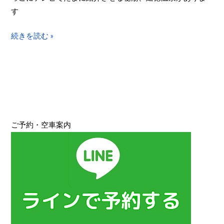
徳
す
温
泉」
続きを読む »
寄
り
道、
信
州
中
ご予約・空車案内
野
自
転
車
散
歩
（3
時