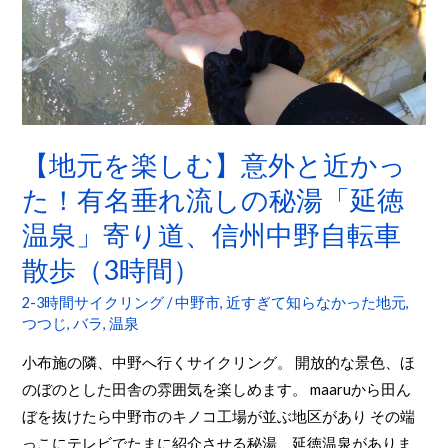
ク
外
リ
と
ン
近
グ
か
っ
【地元を楽しむ】意外と近かっ
た！
有
た！有名垂れ流しの秘湯「延徳
名
温泉」寄り道、信州中野自転車
垂
散歩（3時間）
れ
流
2-3時間サイクリング
/
中野市
,
近すぎて知らなかった地元
,
し
つつじ
,
バラ
,
温泉
の
小布施の隣、中野へ行くサイクリング。 開放的な景色、ほ
秘
のぼのとした田舎の雰囲気を楽しめます。 maaruから田ん
湯
ぼを抜けたら中野市のキノコ工場が並ぶ地区があり その端
「延
っこにテレビでたまに紹介させる秘湯、延徳温泉がありま