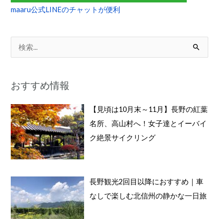
間）
maaru公式LINEのチャットが便利
検
索
対
おすすめ情報
象
:
【見頃は10月末～11月】長野の紅葉
名所、高山村へ！女子達とイーバイ
ク絶景サイクリング
長野観光2回目以降におすすめ｜車
なしで楽しむ北信州の静かな一日旅