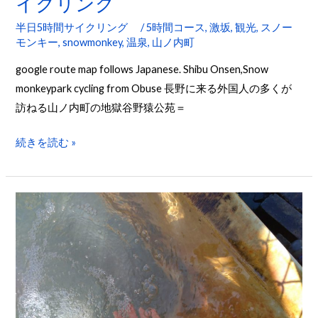
イクリング
地
獄
半日5時間サイクリング
/
5時間コース
,
激坂
,
観光
,
スノー
谷
モンキー
,
snowmonkey
,
温泉
,
山ノ内町
野
google route map follows Japanese. Shibu Onsen,Snow
猿
monkeypark cycling from Obuse 長野に来る外国人の多くが
公
訪ねる山ノ内町の地獄谷野猿公苑＝
苑
ス
続きを読む »
ノ
ー
モ
【地
ン
元
キ
を
ー
楽
へ
し
サ
む】
イ
意