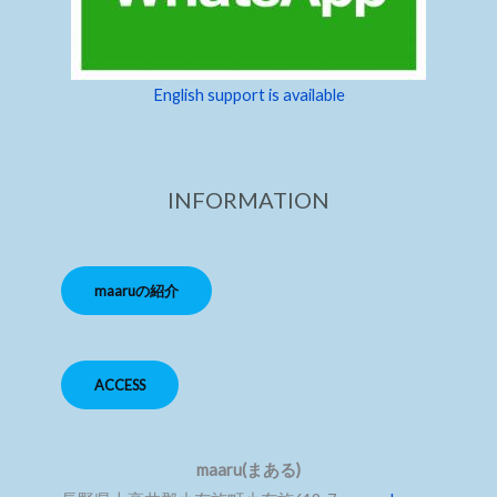
English support is available
INFORMATION
maaruの紹介
ACCESS
maaru(まある)