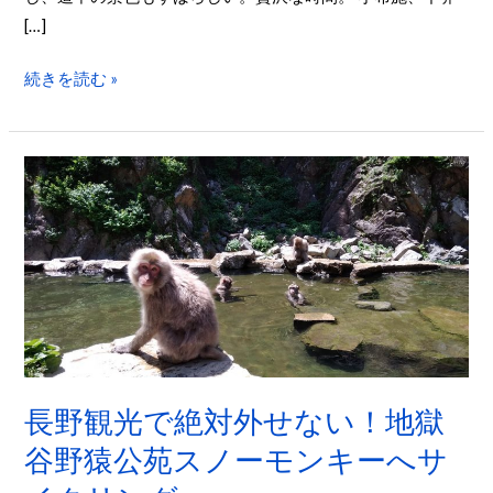
へ
[…]
E
バ
続きを読む »
イ
ク
で
長
行
野
っ
観
て
光
き
で
ま
絶
し
対
た
外
せ
長野観光で絶対外せない！地獄
な
谷野猿公苑スノーモンキーへサ
い！