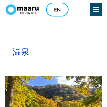
内
EN
容
を
ス
キ
ッ
プ
温泉
【必
見
レ
ポ】
紅