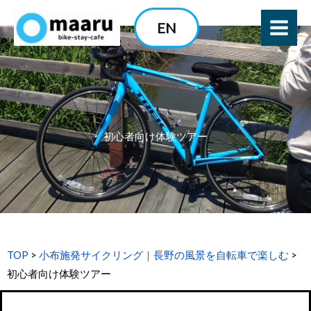
内
EN
容
を
ス
キ
ッ
プ
初心者向け体験ツアー
TOP
>
小布施発サイクリング｜長野の風景を自転車で楽しむ
>
初心者向け体験ツアー