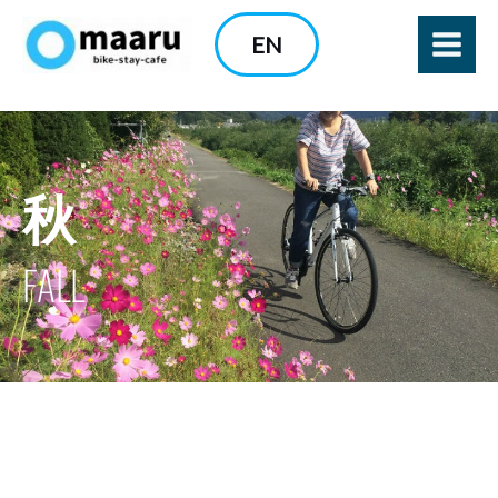
内
EN
容
を
ス
キ
ッ
秋
プ
FALL