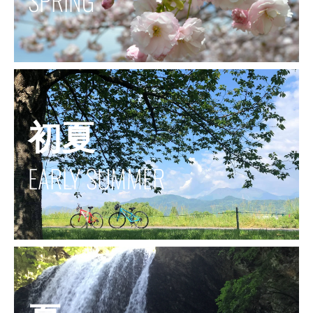
SPRING
初夏
EARLY SUMMER