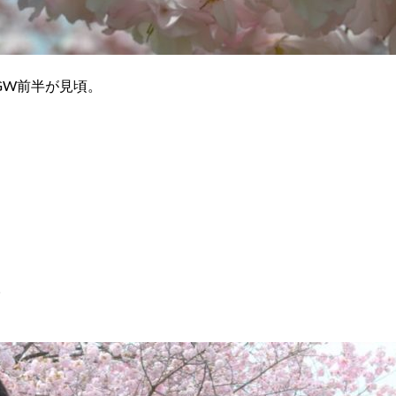
GW前半が見頃。
。