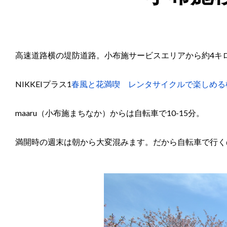
高速道路横の堤防道路。小布施サービスエリアから約4キ
NIKKEIプラス1
春風と花満喫 レンタサイクルで楽しめる
maaru（小布施まちなか）からは自転車で10-15分。
満開時の週末は朝から
大変混みます。だから自転車で行く