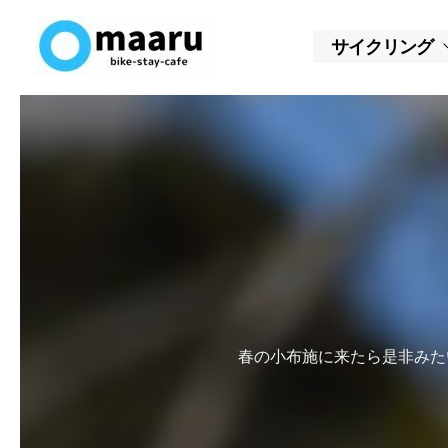
内
容
サイクリング
を
ス
キ
ッ
プ
春の小布施に来たら是非みた