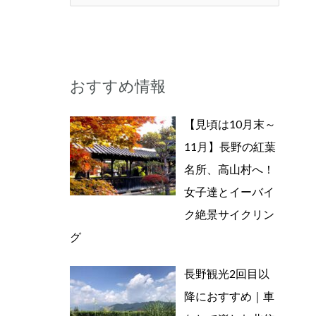
索
対
象
おすすめ情報
:
【見頃は10月末～
11月】長野の紅葉
名所、高山村へ！
女子達とイーバイ
ク絶景サイクリン
グ
長野観光2回目以
降におすすめ｜車