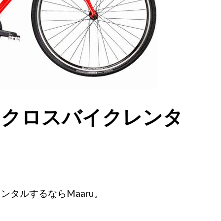
｜クロスバイクレンタ
る
タルするならMaaru。