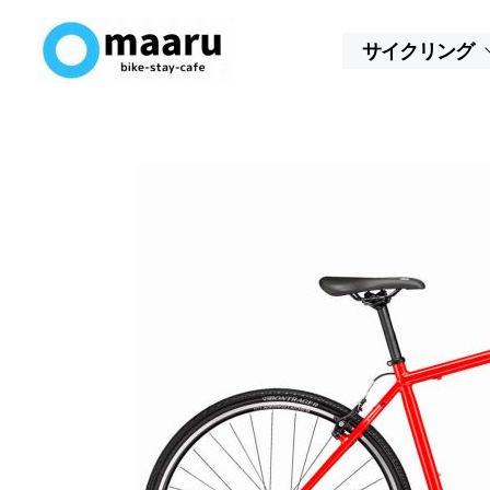
内
容
サイクリング
を
ス
キ
ッ
プ