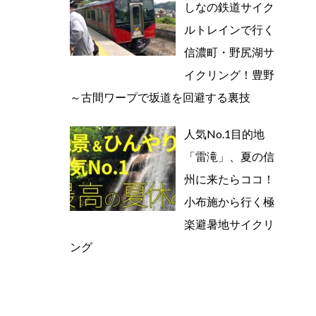
しなの鉄道サイク
ルトレインで行く
信濃町・野尻湖サ
イクリング！豊野
～古間ワープで坂道を回避する裏技
人気No.1目的地
「雷滝」、夏の信
州に来たらココ！
小布施から行く極
楽避暑地サイクリ
ング