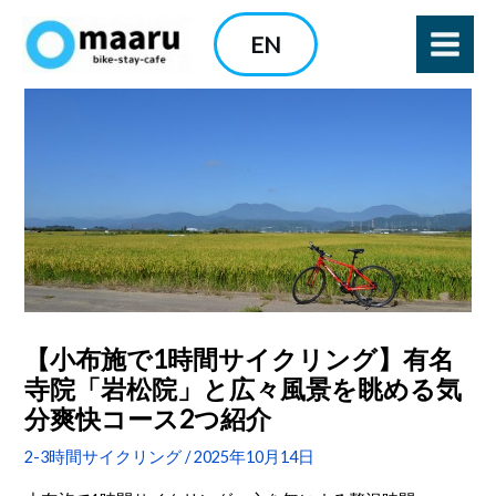
内
EN
容
を
ス
キ
ッ
プ
【小布施で1時間サイクリング】有名
寺院「岩松院」と広々風景を眺める気
分爽快コース2つ紹介
2-3時間サイクリング
/
2025年10月14日