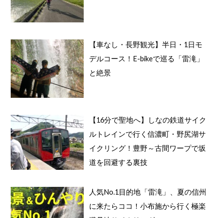
【車なし・長野観光】半日・1日モ
デルコース！E-bikeで巡る「雷滝」
と絶景
【16分で聖地へ】しなの鉄道サイク
ルトレインで行く信濃町・野尻湖サ
イクリング！豊野～古間ワープで坂
道を回避する裏技
人気No.1目的地「雷滝」、夏の信州
に来たらココ！小布施から行く極楽