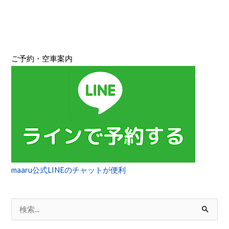
ー
女
子
ロ
ご予約・空車案内
ー
ド
バ
イ
ク
編
maaru公式LINEのチャットが便利
検
索