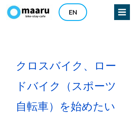
内
EN
容
を
ス
キ
ッ
プ
クロスバイク、ロー
ドバイク（スポーツ
自転車）を始めたい