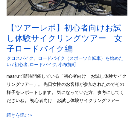
心
者
向
【ツアーレポ】初心者向けお試
け
し体験サイクリングツアー 女
お
試
子ロードバイク編
し
クロスバイク、ロードバイク（スポーツ自転車）を始めた
体
い
/
初心者
,
ロードバイク
,
小布施町
験
maaruで随時開催している「初心者向け お試し体験サイク
サ
リングツアー」。 先日女性のお客様が参加されたのでその
イ
様子をレポートします。 気になっていた方、参考にしてく
ク
ださいね。 初心者向け お試し体験サイクリングツアー
リ
ン
続きを読む »
グ
ツ
ア