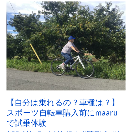
【自
分
は
乗
れ
る
の？
車
種
は？】
ス
ポ
【自分は乗れるの？車種は？】
ー
ツ
スポーツ自転車購入前にmaaru
自
で試乗体験
転