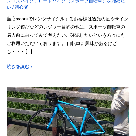
車
クロスバイク、ロードバイク（スポーツ自転車）を始めた
い
/
初心者
購
入
当店maaruでレンタサイクルするお客様は観光の足やサイク
前
リング遊びなどのレジャー目的の他に、スポーツ自転車の
に
購入前に乗ってみて考えたい、確認したいという方々にも
maaru
ご利用いただいております。 自転車に興味があるけど
で
も・・・ […]
試
乗
続きを読む »
体
験
【ツ
ア
ー
レ
ポ】
初