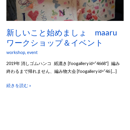
始
め
ま
し
新しいこと始めましょ maaru
ょ
ワークショップ＆イベント
maaru
workshop
,
event
ワ
ー
2019年 消しゴムハンコ 紙漉き [foogallery id=”4668″] 編み
ク
終わるまで帰れません、編み物大会 [foogallery id=”46 […]
シ
ョ
続きを読む »
ッ
プ
＆
イ
ベ