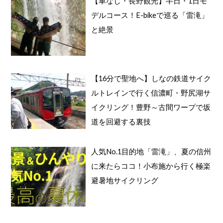
【車なし・長野観光】半日・1日モ
デルコース！E-bikeで巡る「雷滝」
と絶景
【16分で聖地へ】しなの鉄道サイク
ルトレインで行く信濃町・野尻湖サ
イクリング！豊野～古間ワープで坂
道を回避する裏技
人気No.1目的地「雷滝」、夏の信州
に来たらココ！小布施から行く極楽
避暑地サイクリング