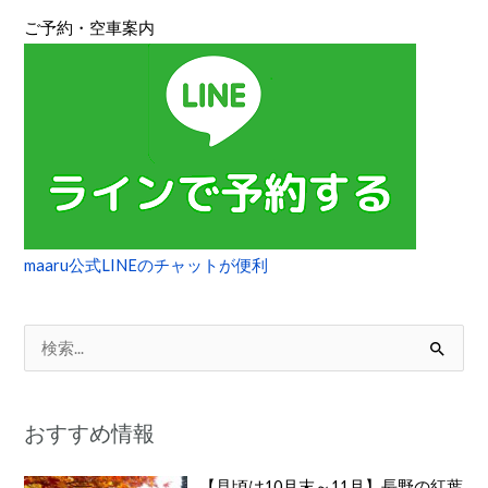
ン
ご予約・空車案内
ト
maaru公式LINEのチャットが便利
検
索
対
おすすめ情報
象
:
【見頃は10月末～11月】長野の紅葉