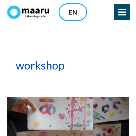
内
EN
容
を
ス
キ
ッ
プ
workshop
新
し
い
こ
と