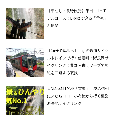
【車なし・長野観光】半日・1日モ
デルコース！E-bikeで巡る「雷滝」
と絶景
【16分で聖地へ】しなの鉄道サイク
ルトレインで行く信濃町・野尻湖サ
イクリング！豊野～古間ワープで坂
道を回避する裏技
人気No.1目的地「雷滝」、夏の信州
に来たらココ！小布施から行く極楽
避暑地サイクリング