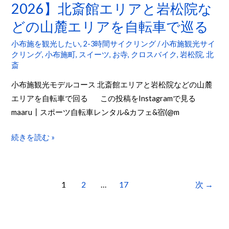
2026】北斎館エリアと岩松院な
ン
ス
どの山麓エリアを自転車で巡る
グ
2026】
デ
北
小布施を観光したい
,
2-3時間サイクリング
/
小布施観光サイ
ー
斎
クリング
,
小布施町
,
スイーツ
,
お寺
,
クロスバイク
,
岩松院
,
北
斎
ト
館
エ
小布施観光モデルコース 北斎館エリアと岩松院などの山麓
リ
エリアを自転車で回る この投稿をInstagramで見る
ア
maaru┃スポーツ自転車レンタル&カフェ&宿(@m
と
岩
続きを読む »
松
院
な
1
2
…
17
次
→
ど
の
山