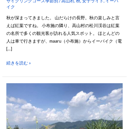
サイクリングコース季節別
/
高山村
,
秋
,
女子ライド
,
イーバ
イク
高
山
秋が深まってきました。 山だらけの長野。秋の楽しみと言
村
えば紅葉ですね。 小布施の隣り、高山村の松川渓谷は紅葉
へ！
の名所で多くの観光客が訪れる人気スポット。 ほとんどの
女
人は車で行きますが、maaru（小布施）からイーバイク（電
子
[…]
達
と
続きを読む »
イ
ー
バ
長
イ
野
ク
観
絶
光
景
2
サ
回