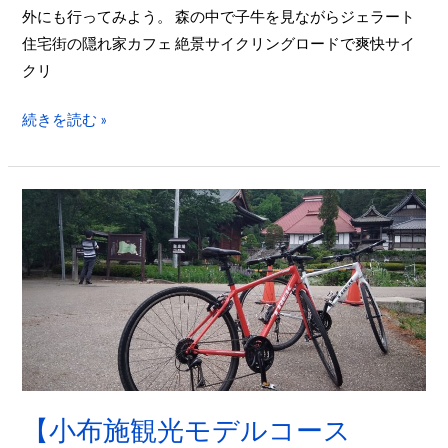
ー
外にも行ってみよう。 森の中で子牛を見ながらジェラート
ト
住宅街の隠れ家カフェ 絶景サイクリングロードで爽快サイ
と
クリ
栗
林・
続きを読む »
ワ
イ
ナ
【小
リ
布
ー
施
を
観
巡
光
る
モ
サ
デ
イ
ル
ク
コ
【小布施観光モデルコース
リ
ー