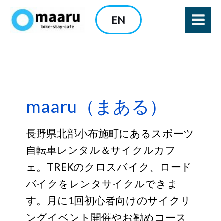
内
EN
容
を
ス
キ
ッ
プ
maaru（まある）
長野県北部小布施町にあるスポーツ
自転車レンタル＆サイクルカフ
ェ。TREKのクロスバイク、ロード
バイクをレンタサイクルできま
す。月に1回初心者向けのサイクリ
ングイベント開催やお勧めコース