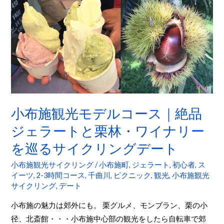
技
く
布
極
施
楽
観
避
光
暑
モ
地
デ
サ
ル
イ
コ
小布施観光モデルコース｜絶品
ク
ー
ジェラートと栗林・ワイナリー
リ
ス
ン
を巡るサイクリングデート
｜
グ
絶
小布施観光サイクリング
/
小布施町
,
ジェラート
,
初心者
,
ス
品
イーツ
,
2-3時間コース
,
千曲川
,
ピクニック
,
観光
,
小布施観光
サイクリング
,
デート
ジ
ェ
小布施の魅力は郊外にも。 栗グルメ、モンブラン、栗の小
ラ
径、北斎館・・・小布施中心部の観光をしたら自転車で郊