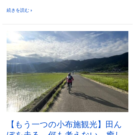
信
続きを読む »
州
の
静
【も
か
う
な
一
一
つ
日
の
旅
小
布
施
観
光】
田
【もう一つの小布施観光】田ん
ん
ぼを走る、何も考えない、癒し
ぼ