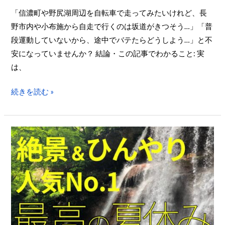
ン
「信濃町や野尻湖周辺を自転車で走ってみたいけれど、長
で
野市内や小布施から自走で行くのは坂道がきつそう…」「普
行
段運動していないから、途中でバテたらどうしよう…」と不
く
安になっていませんか？ 結論・この記事でわかること: 実
信
は、
濃
町・
続きを読む »
野
尻
湖
人
サ
気
イ
No.1
ク
目
リ
的
ン
地
グ！
「雷
豊