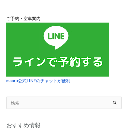
麓
エ
リ
ご予約・空車案内
ア
を
自
転
車
で
巡
る
maaru公式LINEのチャットが便利
検
索
対
おすすめ情報