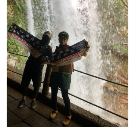
野
観
光】
半
日・
1
日
モ
デ
ル
コ
ー
ス！
E-
bike
で
巡