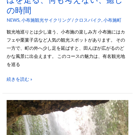
を
の時間
走
NEWS
,
小布施観光サイクリング
/
クロスバイク
,
小布施町
る、
何
観光地巡りとは少し違う、小布施の楽しみ方 小布施にはカ
も
フェや栗菓子店など人気の観光スポットがあります。 その
考
一方で、町の外へ少し足を延ばすと、田んぼが広がるのど
え
かな風景に出会えます。 このコースの魅力は、有名観光地
な
を巡る
い、
癒
続きを読む »
し
の
時
【車
間
な
し・
長