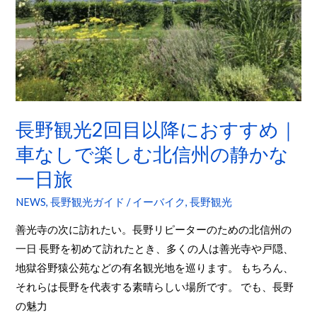
イ
目
ク
以
リ
降
ン
に
グ
お
す
長野観光2回目以降におすすめ｜
す
め
車なしで楽しむ北信州の静かな
｜
一日旅
車
な
NEWS
,
長野観光ガイド
/
イーバイク
,
長野観光
し
善光寺の次に訪れたい。長野リピーターのための北信州の
で
一日 長野を初めて訪れたとき、多くの人は善光寺や戸隠、
楽
地獄谷野猿公苑などの有名観光地を巡ります。 もちろん、
し
それらは長野を代表する素晴らしい場所です。 でも、長野
む
の魅力
北