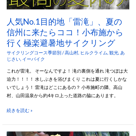
滝」、
野
夏
～
の
人気No.1目的地「雷滝」、夏の
古
信
間
信州に来たらココ！小布施から
州
ワ
行く極楽避暑地サイクリング
に
ー
来
サイクリングコース季節別
/
高山村
,
ヒルクライム
,
観光
,
あ
プ
た
じさい
,
イーバイク
で
ら
坂
これが雷滝。 そーなんですよ！ 滝の裏側を通れ 滝つぼは大
コ
道
迫力！！！！ 水しぶきを浴びまくり これは夏に行くしかな
コ！
を
いでしょう！ 雷滝はどこにあるの？ 小布施町の隣、高山
小
回
村、山田温泉から約4キロ上った道路の脇にあります。
布
避
施
続きを読む »
す
か
る
ら
裏
行
小