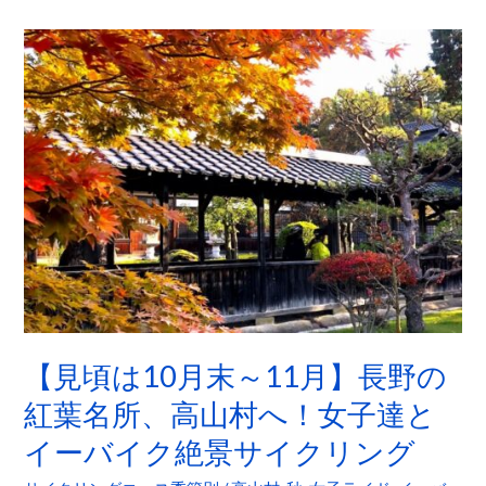
【見
頃
は
10
月
末
～
11
月】
長
野
の
【見頃は10月末～11月】長野の
紅
紅葉名所、高山村へ！女子達と
葉
イーバイク絶景サイクリング
名
所、