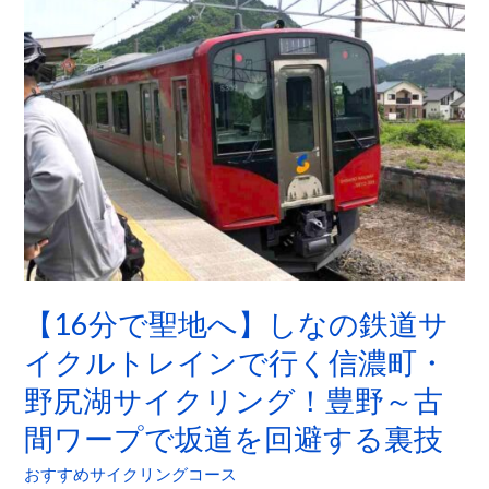
で
聖
地
へ】
し
な
の
鉄
道
サ
【16分で聖地へ】しなの鉄道サ
イ
ク
イクルトレインで行く信濃町・
ル
野尻湖サイクリング！豊野～古
ト
間ワープで坂道を回避する裏技
レ
イ
おすすめサイクリングコース