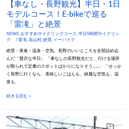
【車なし・長野観光】半日・1日
る
モデルコース！E-bikeで巡る
「雷
滝」
「雷滝」と絶景
と
NEWS
,
おすすめサイクリングコース
,
半日5時間サイクリン
絶
グ
/
雷滝
,
高山村
,
絶景
,
イーバイク
景
絶景・美食・温泉・空気。長野のいいところを全部詰め込
んだ「贅沢な半日」 「車なしの長野観光だと、行ける場所
が限られて定番のスポットばかりになりそう……」 「せっか
く長野に行くなら、美味しいごはんも、綺麗な空気も、温
泉も、
続きを読む »
【16
分