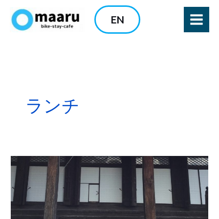
内
EN
容
を
ス
キ
ッ
プ
ランチ
【イ
ベ
ン
ト
報