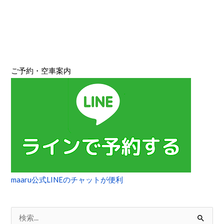
と
ラ
ン
チ
サ
イ
ご予約・空車案内
ク
リ
ン
グ
maaru公式LINEのチャットが便利
検