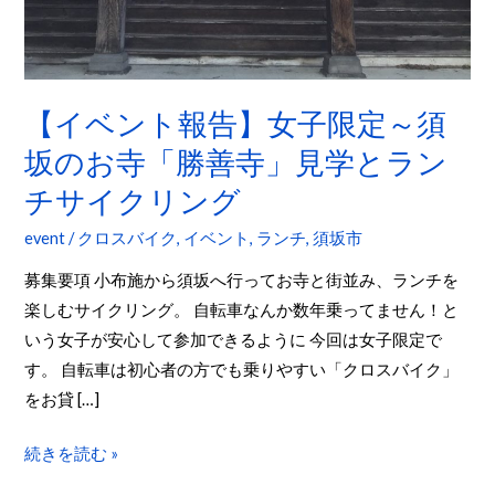
告】
女
子
限
【イベント報告】女子限定～須
定
坂のお寺「勝善寺」見学とラン
～
チサイクリング
須
坂
event
/
クロスバイク
,
イベント
,
ランチ
,
須坂市
の
募集要項 小布施から須坂へ行ってお寺と街並み、ランチを
お
楽しむサイクリング。 自転車なんか数年乗ってません！と
寺
いう女子が安心して参加できるように 今回は女子限定で
「勝
す。 自転車は初心者の方でも乗りやすい「クロスバイク」
善
をお貸 […]
寺」
見
続きを読む »
学