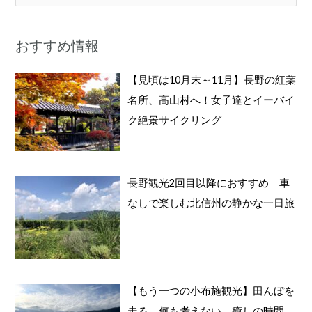
索
対
おすすめ情報
象
:
【見頃は10月末～11月】長野の紅葉
名所、高山村へ！女子達とイーバイ
ク絶景サイクリング
長野観光2回目以降におすすめ｜車
なしで楽しむ北信州の静かな一日旅
【もう一つの小布施観光】田んぼを
走る、何も考えない、癒しの時間