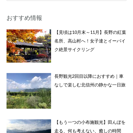
索
対
おすすめ情報
象
:
【見頃は10月末～11月】長野の紅葉
名所、高山村へ！女子達とイーバイ
ク絶景サイクリング
長野観光2回目以降におすすめ｜車
なしで楽しむ北信州の静かな一日旅
【もう一つの小布施観光】田んぼを
走る、何も考えない、癒しの時間