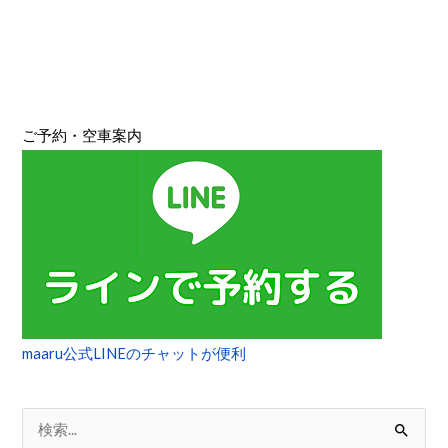
ク
リ
ン
グ
（2.5
ご予約・空車案内
時
間）
maaru公式LINEのチャットが便利
検