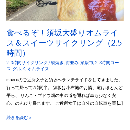
坂
大
盛
り
食べるぞ！須坂大盛りオムライ
オ
ス＆スイーツサイクリング（2.5
ム
時間）
ラ
イ
2-3時間サイクリング
/
鯛焼き
,
街並み
,
須坂市
,
2-3時間コー
ス
ス
,
グルメ
,
オムライス
＆
maaruのご近所女子と須坂へランチライドをしてきました。
ス
行って帰って2時間半。 須坂は小布施のお隣、道はほとんど
イ
平ら、 りんご・ブドウ畑の中の道を通れば車も少なく安
ー
心、のんびり乗れます。 ご近所女子は自分の自転車を買 […]
ツ
サ
続きを読む »
イ