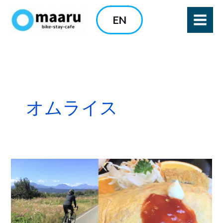
内
EN
容
を
ス
キ
ッ
プ
オムライス
食
べ
る
ぞ！
須