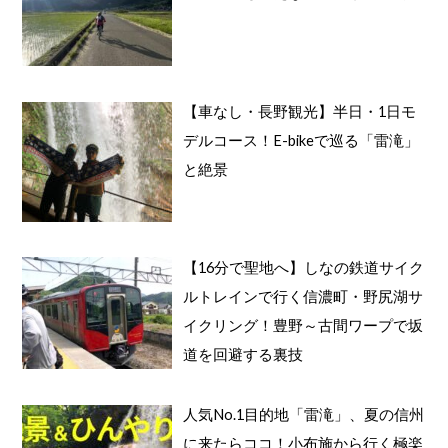
【車なし・長野観光】半日・1日モ
デルコース！E-bikeで巡る「雷滝」
と絶景
【16分で聖地へ】しなの鉄道サイク
ルトレインで行く信濃町・野尻湖サ
イクリング！豊野～古間ワープで坂
道を回避する裏技
人気No.1目的地「雷滝」、夏の信州
に来たらココ！小布施から行く極楽