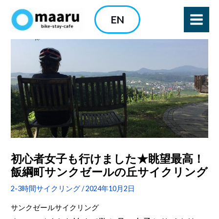
内
EN
容
を
ス
キ
ッ
プ
初心者女子も行けました★眺望最高！
飯綱町サンクゼールの丘サイクリング
2-3時間サイクリング
/
2024年10月2日
サンクゼールサイクリング