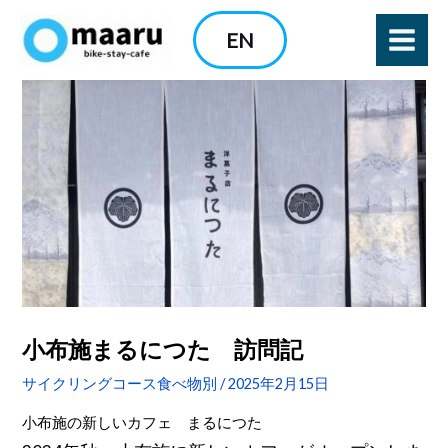
内
EN
容
を
ス
キ
ッ
プ
小布施まるにつた 訪問記
サイクリングコース食べ物別
/
2025年2月15日
小布施の新しいカフェ まるにつた