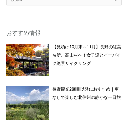
検
索
対
象
おすすめ情報
:
【見頃は10月末～11月】長野の紅葉
名所、高山村へ！女子達とイーバイ
ク絶景サイクリング
長野観光2回目以降におすすめ｜車
なしで楽しむ北信州の静かな一日旅