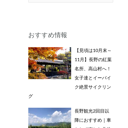
索
対
象
おすすめ情報
:
【見頃は10月末～
11月】長野の紅葉
名所、高山村へ！
女子達とイーバイ
ク絶景サイクリン
グ
長野観光2回目以
降におすすめ｜車