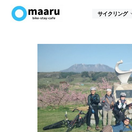
内
容
サイクリング
を
ス
キ
ッ
プ