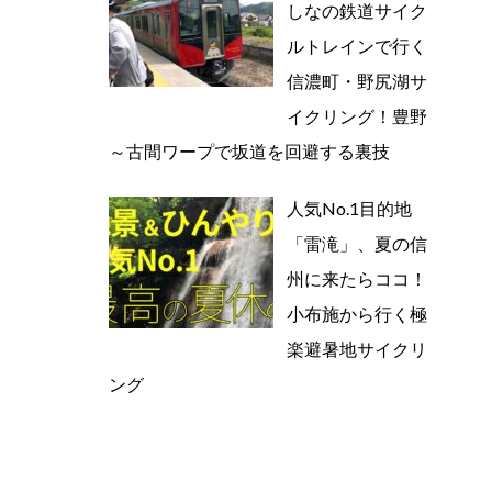
しなの鉄道サイク
ルトレインで行く
信濃町・野尻湖サ
イクリング！豊野
～古間ワープで坂道を回避する裏技
人気No.1目的地
「雷滝」、夏の信
州に来たらココ！
小布施から行く極
楽避暑地サイクリ
ング