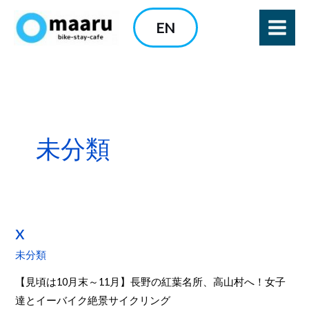
内
EN
容
を
ス
キ
ッ
プ
未分類
x
x
未分類
【見頃は10月末～11月】長野の紅葉名所、高山村へ！女子
達とイーバイク絶景サイクリング