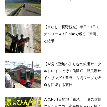
【車なし・長野観光】半日・1日モ
デルコース！E-bikeで巡る「雷滝」
と絶景
【16分で聖地へ】しなの鉄道サイク
ルトレインで行く信濃町・野尻湖サ
イクリング！豊野～古間ワープで坂
道を回避する裏技
人気No.1目的地「雷滝」、夏の信州
に来たらココ！小布施から行く極楽