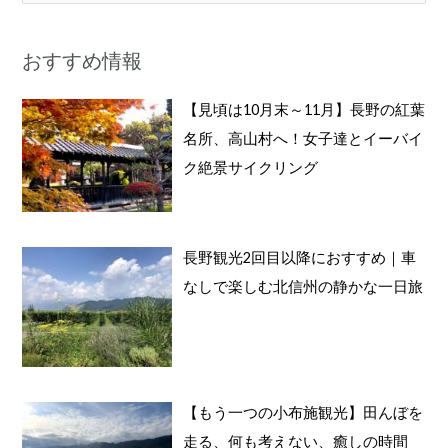
索
対
おすすめ情報
象
:
【見頃は10月末～11月】長野の紅葉
名所、高山村へ！女子達とイーバイ
ク絶景サイクリング
長野観光2回目以降におすすめ｜車
なしで楽しむ北信州の静かな一日旅
【もう一つの小布施観光】田んぼを
走る、何も考えない、癒しの時間