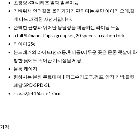
초경량 300시리즈 알파 알루미늄
가벼워서 언덕길을 올라가기가 편하다는 뿐만 아이라 오래,길
게 타도 쾌적한 자전거입나다.
완벽한 균형과 뛰어난 응답성을 제공하는 라이딩 느낌
a full Shimano Tiagra groupset, 20 speeds, a carbon fork
타이어 25c
본트래거의 라이트(전조등,후미등).어두운 곳은 문론 햇살이 화
창한 낮에도 뛰어난 가시성을 제공
물통 케이지
원하시는 분께 무료대여ㅣ펑크수리도구,펌프, 안장 가방,클릿
페달 SPD/SPD-SL
size:52,54 160cm-175cm
가격